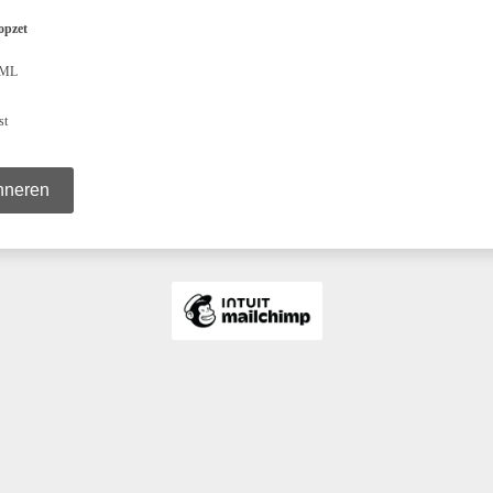
opzet
ML
st